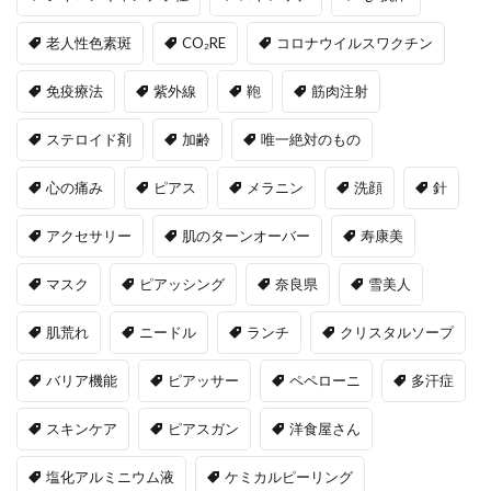
老人性色素斑
CO₂RE
コロナウイルスワクチン
免疫療法
紫外線
鞄
筋肉注射
ステロイド剤
加齢
唯一絶対のもの
心の痛み
ピアス
メラニン
洗顔
針
アクセサリー
肌のターンオーバー
寿康美
マスク
ピアッシング
奈良県
雪美人
肌荒れ
ニードル
ランチ
クリスタルソープ
バリア機能
ピアッサー
ペペローニ
多汗症
スキンケア
ピアスガン
洋食屋さん
塩化アルミニウム液
ケミカルピーリング