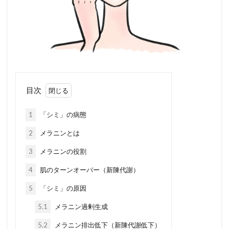
ミックスグリル定食
エクロック
新陳代謝
フレンチ
検索
目次
1
「シミ」の病態
2
メラニンとは
3
メラニンの役割
4
肌のターンオーバー（新陳代謝）
5
「シミ」の原因
5.1
メラニン過剰生成
5.2
メラニン排出低下（新陳代謝低下）