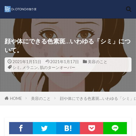
キーワード
カテゴリー
顔や体にできる色素斑…いわゆる「シミ」につ
いて。
タグ
2021年1月11日
2021年1月17日
美容のこと
シミ
,
メラニン
,
肌のターンオーバー
スキンリサーフェシング
ファンクショナル・トレーニング
グリコール酸
le Benaton
CO2フラクショナルレーザー
五大原則
皮膚の再生を促す
ルベナトン
HOME
美容のこと
顔や体にできる色素斑…いわゆる「シミ」
光線性花弁状色素斑
ニキビ跡の凹凸
運動療法
花粉症
夙川
シミ
毛穴の開き
有酸素運動
季節性アレルギー
背中のシミ