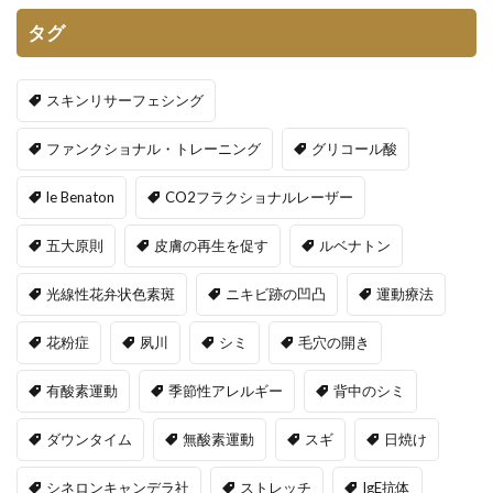
タグ
スキンリサーフェシング
ファンクショナル・トレーニング
グリコール酸
le Benaton
CO2フラクショナルレーザー
五大原則
皮膚の再生を促す
ルベナトン
光線性花弁状色素斑
ニキビ跡の凹凸
運動療法
花粉症
夙川
シミ
毛穴の開き
有酸素運動
季節性アレルギー
背中のシミ
ダウンタイム
無酸素運動
スギ
日焼け
シネロンキャンデラ社
ストレッチ
IgE抗体