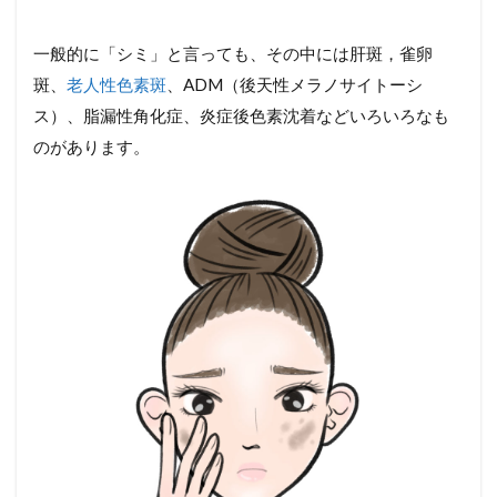
ダウンタイム
無酸素運動
スギ
日焼け
シネロンキャンデラ社
ストレッチ
IgE抗体
一般的に「シミ」と言っても、その中には肝斑，雀卵
老人性色素斑
CO₂RE
斑、
老人性色素斑
、ADM（後天性メラノサイトーシ
コロナウイルスワクチン
免疫療法
紫外線
ス）、脂漏性角化症、炎症後色素沈着などいろいろなも
のがあります。
鞄
筋肉注射
ステロイド剤
加齢
唯一絶対のもの
心の痛み
ピアス
メラニン
洗顔
針
アクセサリー
肌のターンオーバー
寿康美
マスク
ピアッシング
奈良県
雪美人
肌荒れ
ニードル
ランチ
クリスタルソープ
バリア機能
ピアッサー
ペペローニ
多汗症
スキンケア
ピアスガン
洋食屋さん
塩化アルミニウム液
ケミカルピーリング
ボディピアス